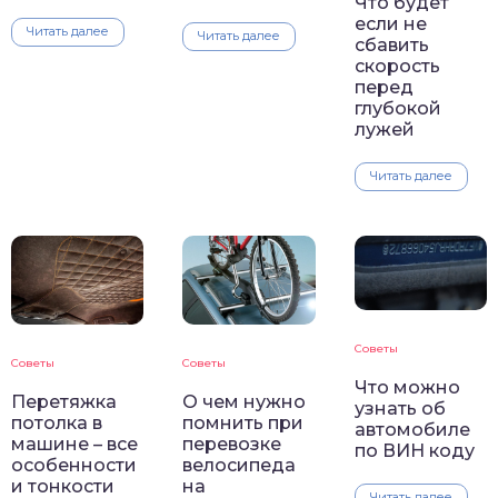
Что будет
если не
Читать далее
Читать далее
сбавить
скорость
перед
глубокой
лужей
Читать далее
Советы
Советы
Советы
Что можно
Перетяжка
О чем нужно
узнать об
потолка в
помнить при
автомобиле
машине – все
перевозке
по ВИН коду
особенности
велосипеда
и тонкости
на
Читать далее