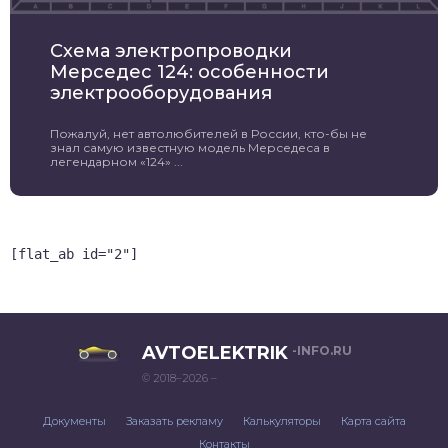
Схема электропроводки
Мерседес 124: особенности
электрооборудования
Пожалуй, нет автолюбителей в России, кто-бы не
знал самую известную модель Мерседеса в
легендарном «124» ...
[flat_ab id="2"]
AVTOELEKTRIK
-INFO.RU
© 2018–2026 –
Документы
Заказать рекламу
Калькуляторы
Карта сайта
Контакты