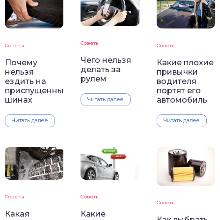
Советы
Советы
Советы
Чего нельзя
Почему
Какие плохие
делать за
нельзя
привычки
рулем
ездить на
водителя
приспущенных
портят его
шинах
автомобиль
Читать далее
Читать далее
Читать далее
Советы
Советы
Советы
Какая
Какие
Как выбрать