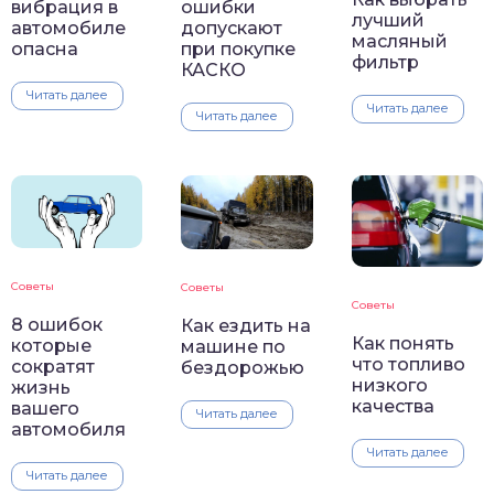
вибрация в
ошибки
лучший
автомобиле
допускают
масляный
опасна
при покупке
фильтр
КАСКО
Читать далее
Читать далее
Читать далее
Советы
Советы
Советы
8 ошибок
Как ездить на
Как понять
которые
машине по
что топливо
сократят
бездорожью
низкого
жизнь
качества
вашего
Читать далее
автомобиля
Читать далее
Читать далее