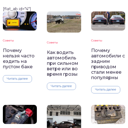
[flat_ab id="4"]
Советы
Советы
Советы
Почему
Почему
Как водить
нельзя часто
автомобили с
автомобиль
ездить на
задним
при сильном
пустом баке
приводом
ветре или во
стали менее
время грозы
популярны
Читать далее
Читать далее
Читать далее