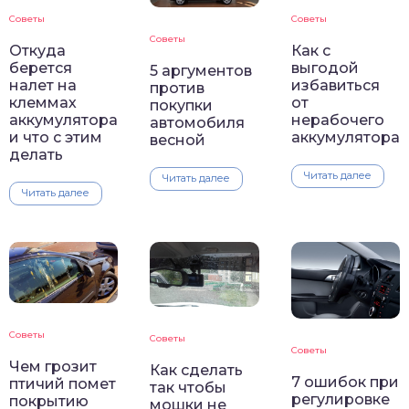
Советы
Советы
Советы
Откуда
Как с
берется
выгодой
5 аргументов
налет на
избавиться
против
клеммах
от
покупки
аккумулятора
нерабочего
автомобиля
и что с этим
аккумулятора
весной
делать
Читать далее
Читать далее
Читать далее
Советы
Советы
Советы
Чем грозит
Как сделать
7 ошибок при
птичий помет
так чтобы
регулировке
покрытию
мошки не