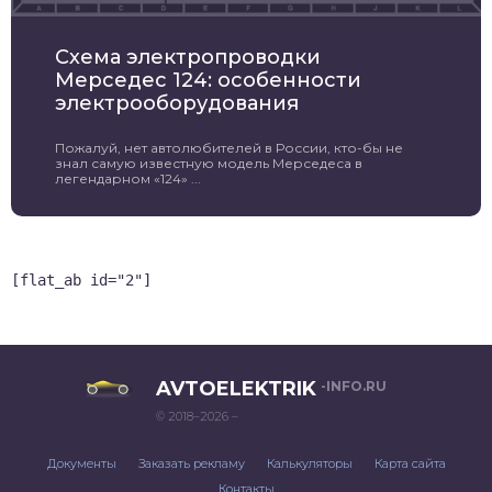
Схема электропроводки
Мерседес 124: особенности
электрооборудования
Пожалуй, нет автолюбителей в России, кто-бы не
знал самую известную модель Мерседеса в
легендарном «124» ...
[flat_ab id="2"]
AVTOELEKTRIK
-INFO.RU
© 2018–2026 –
Документы
Заказать рекламу
Калькуляторы
Карта сайта
Контакты