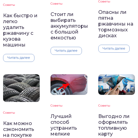
Советы
Советы
Советы
Опасны ли
Стоит ли
Как быстро и
пятна
выбирать
легко
ржавчины на
аккумуляторы
удалить
тормозных
с большой
ржавчину с
дисках
емкостью
кузова
машины
Читать далее
Читать далее
Читать далее
Советы
Советы
Советы
Лучший
Выгодно ли
способ
оформлять
Как можно
устранить
топливную
сэкономить
мелкие
карту
на покупке