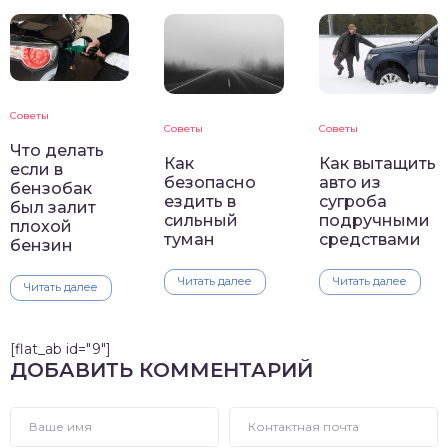
Советы
Советы
Советы
Что делать
Как
Как вытащить
если в
безопасно
авто из
бензобак
ездить в
сугроба
был залит
сильный
подручными
плохой
туман
средствами
бензин
Читать далее
Читать далее
Читать далее
[flat_ab id="9"]
ДОБАВИТЬ КОММЕНТАРИЙ