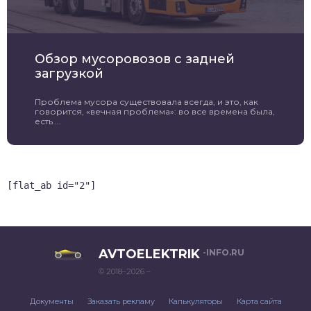
Обзор мусоровозов с задней
загрузкой
Проблема мусора существовала всегда, и это, как
говорится, «вечная проблема»: во все времена была,
есть ...
[flat_ab id="2"]
AVTOELEKTRIK
-INFO.RU
© 2018–2026 –
Документы
Заказать рекламу
Калькуляторы
Карта сайта