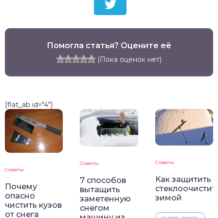
Помогла статья? Оцените её
(Пока оценок нет)
[flat_ab id="4"]
Советы
Советы
Советы
Как защитить
7 способов
Почему
стеклоочистит
вытащить
опасно
зимой
заметенную
чистить кузов
снегом
от снега
машину из
Читать далее