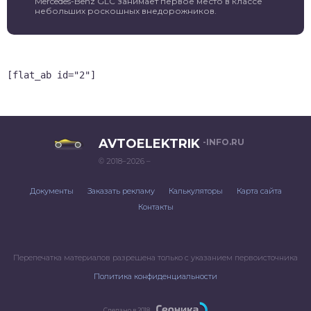
Mercedes-Benz GLC занимает первое место в классе
небольших роскошных внедорожников.
[flat_ab id="2"]
AVTOELEKTRIK
-INFO.RU
© 2018–2026 –
Документы
Заказать рекламу
Калькуляторы
Карта сайта
Контакты
Перепечатка материалов разрешена только с указанием первоисточника
Политика конфиденциальности
Сделано в 2018