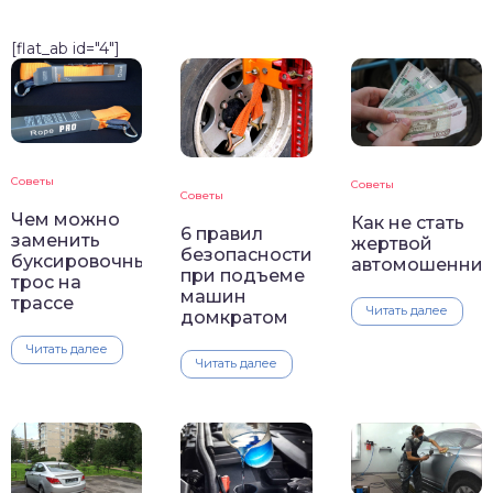
[flat_ab id="4"]
Советы
Советы
Советы
Чем можно
Как не стать
6 правил
заменить
жертвой
безопасности
буксировочный
автомошенник
при подъеме
трос на
машин
трассе
Читать далее
домкратом
Читать далее
Читать далее