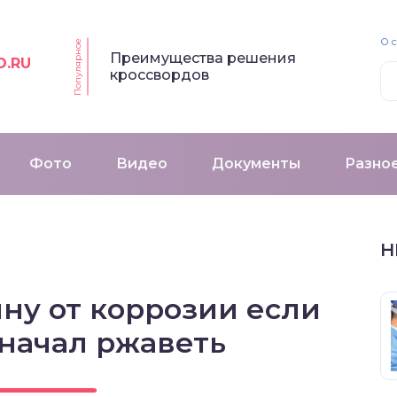
О 
Популярное
Преимущества решения
O.RU
кроссвордов
Фото
Видео
Документы
Разно
Н
ну от коррозии если
 начал ржаветь