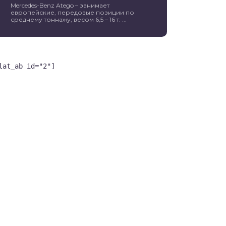
Mercedes-Benz Atego – занимает
европейские, передовые позиции по
среднему тоннажу, весом 6,5 – 16 т. ...
lat_ab id="2"]