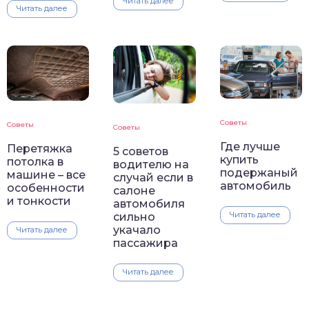
Читать далее
Читать далее
Советы
Советы
Советы
Где лучше
Перетяжка
5 советов
купить
потолка в
водителю на
подержаный
машине – все
случай если в
автомобиль
особенности
салоне
и тонкости
автомобиля
Читать далее
сильно
укачало
Читать далее
пассажира
Читать далее