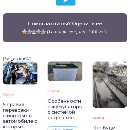
Помогла статья? Оцените её
(
1
оценок, среднее:
1,00
из 5)
[flat_ab id="4"]
Советы
Советы
Особенности
5 правил
аккумуляторов
перевозки
с системой
животных в
старт-стоп
Советы
автомобиле о
которых
Что будет
Читать далее