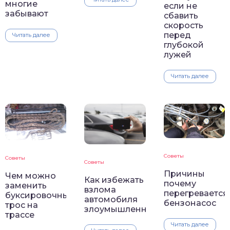
многие
если не
забывают
сбавить
скорость
перед
Читать далее
глубокой
лужей
Читать далее
Советы
Советы
Советы
Причины
Чем можно
Как избежать
почему
заменить
взлома
перегревается
буксировочный
автомобиля
бензонасос
трос на
злоумышленниками
трассе
Читать далее