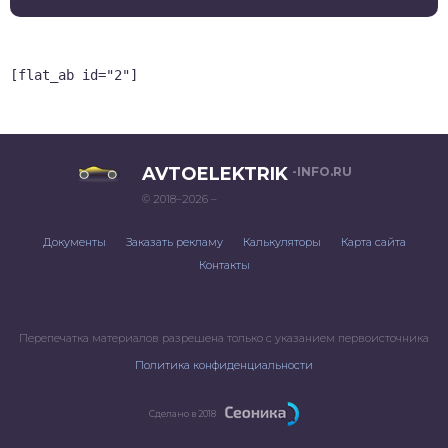
[flat_ab id="2"]
AVTOELEKTRIK
-INFO.RU
© 2018–2026 –
Документы
Заказать рекламу
Калькуляторы
Карта сайта
Контакты
Перепечатка материалов разрешена только с указанием первоисточника
Политика конфиденциальности
Сделано в 2018