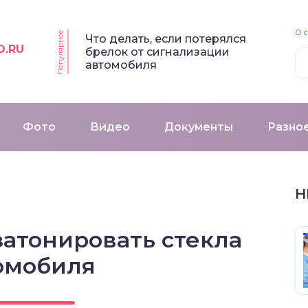
О 
Популярное
Что делать, если потерялся
O.RU
брелок от сигнализации
автомобиля
Фото
Видео
Документы
Разно
Н
затонировать стекла
омобиля