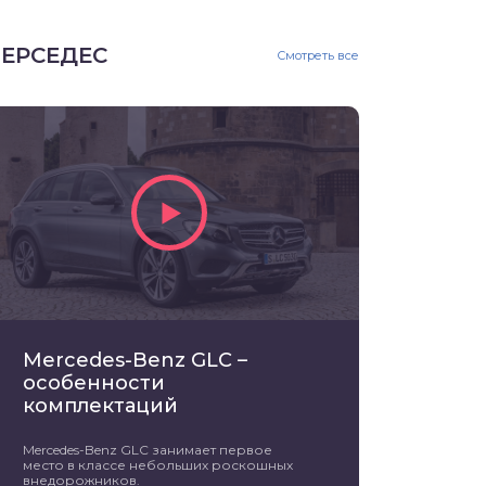
ЕРСЕДЕС
Смотреть все
Mercedes-Benz GLC –
особенности
комплектаций
Mercedes-Benz GLC занимает первое
место в классе небольших роскошных
внедорожников.