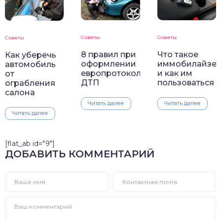
Советы
Советы
Советы
8 правил при
Что такое
Как уберечь
оформлении
иммобилайзе
автомобиль
европротокола
и как им
от
ДТП
пользоваться
ограбления
салона
Читать далее
Читать далее
Читать далее
[flat_ab id="9"]
ДОБАВИТЬ КОММЕНТАРИЙ