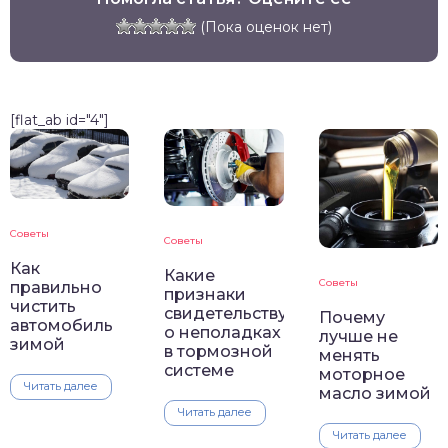
(Пока оценок нет)
[flat_ab id="4"]
Советы
Советы
Как
Какие
Советы
правильно
признаки
чистить
свидетельствуют
Почему
автомобиль
о неполадках
лучше не
зимой
в тормозной
менять
системе
моторное
Читать далее
масло зимой
Читать далее
Читать далее