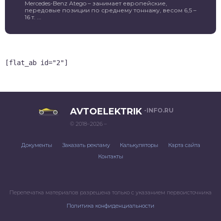
Mercedes-Benz Atego – занимает европейские,
передовые позиции по среднему тоннажу, весом 6,5 –
16 т. ...
[flat_ab id="2"]
AVTOELEKTRIK
-INFO.RU
© 2018–2026 –
Документы
Заказать рекламу
Калькуляторы
Карта сайта
Контакты
Перепечатка материалов разрешена только с указанием первоисточника
Политика конфиденциальности