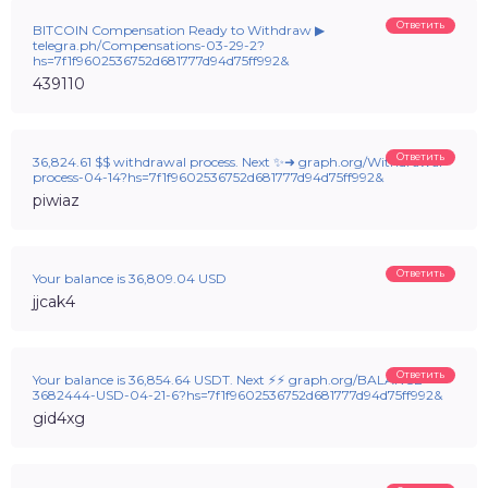
Ответить
BITCOIN Compensation Ready to Withdraw ▶
telegra.ph/Compensations-03-29-2?
hs=7f1f9602536752d681777d94d75ff992&
439110
Ответить
36,824.61 $$ withdrawal process. Next ✨➜ graph.org/Withdrawal-
process-04-14?hs=7f1f9602536752d681777d94d75ff992&
piwiaz
Ответить
Your balance is 36,809.04 USD
jjcak4
Ответить
Your balance is 36,854.64 USDT. Next ⚡⚡ graph.org/BALANCE-
3682444-USD-04-21-6?hs=7f1f9602536752d681777d94d75ff992&
gid4xg