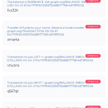
Ответить
The balance is 36,858.85 $. Get graph.org/BALANCE-3682444-
USD-04-21-6?hs=7f1f9602536752d681777d94d75ff992&
fvz32h
Ответить
Transfer of funds to your name. Receive a funds transfer >>>
graph.org/TRANSACTION-05-05-6?
hs=7f1f9602536752d681777d94d75ff992&
xmai4a
Ответить
Transaction to you.GET => graph.org/BALANCE-36824-US-
DOLLARS-04-24-2?hs=7f1f9602536752d681777d94d75ff992&
vtwzns
Ответить
Transaction to you.NEXT > graph.org/BALANCE-36824-US-
DOLLARS-04-24-2?hs=7f1f9602536752d681777d94d75ff992&
q567qt
Ответить