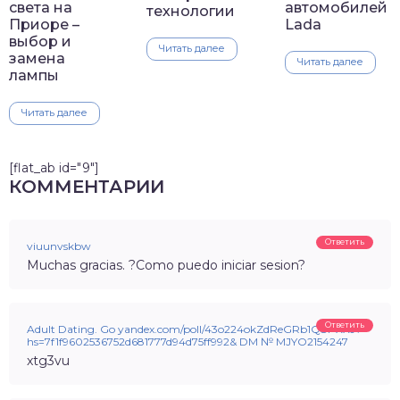
света на
автомобилей
технологии
Приоре –
Lada
выбор и
Читать далее
замена
Читать далее
лампы
Читать далее
[flat_ab id="9"]
КОММЕНТАРИИ
Ответить
viuunvskbw
Muchas gracias. ?Como puedo iniciar sesion?
Ответить
Adult Dating. Go yandex.com/poll/43o224okZdReGRb1Q8PXXJ?
hs=7f1f9602536752d681777d94d75ff992& DM № MJYO2154247
xtg3vu