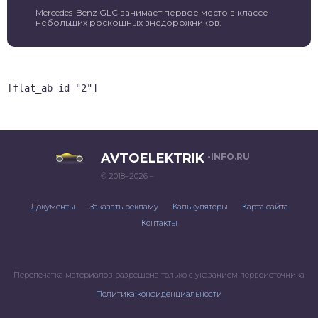
Mercedes-Benz GLC занимает первое место в классе
небольших роскошных внедорожников.
[flat_ab id="2"]
AVTOELEKTRIK
-INFO.RU
© 2018–2026 –
Документы
Заказать рекламу
Калькуляторы
Карта сайта
Контакты
Перепечатка материалов разрешена только с указанием первоисточника
Политика конфиденциальности