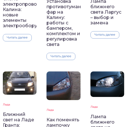
Установка
Лампа
электропроводки
противотуманных
ближнего
Калина:
фар на
света Ларгус
новые
Калину:
– выбор и
элементы
работы с
замена
электрооборудования
бампером,
комплектом и
Читать далее
Читать далее
регулировка
света
Читать далее
Лада
Лада
Лада
Ближний
Лампа
свет на Ладе
Как поменять
ближнего
Гранта:
лампочку