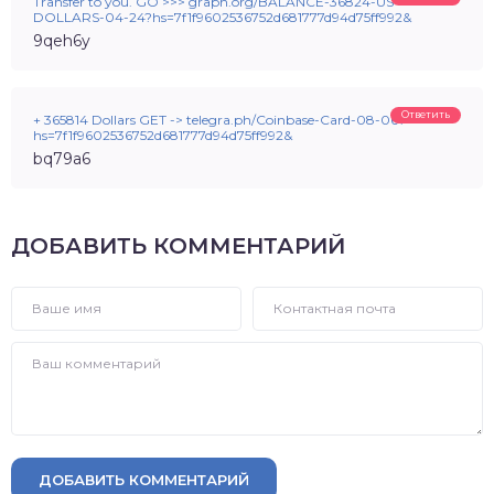
Transfer to you. GO >>> graph.org/BALANCE-36824-US-
DOLLARS-04-24?hs=7f1f9602536752d681777d94d75ff992&
9qeh6y
Ответить
+ 365814 Dollars GET -> telegra.ph/Coinbase-Card-08-06?
hs=7f1f9602536752d681777d94d75ff992&
bq79a6
ДОБАВИТЬ КОММЕНТАРИЙ
ДОБАВИТЬ КОММЕНТАРИЙ