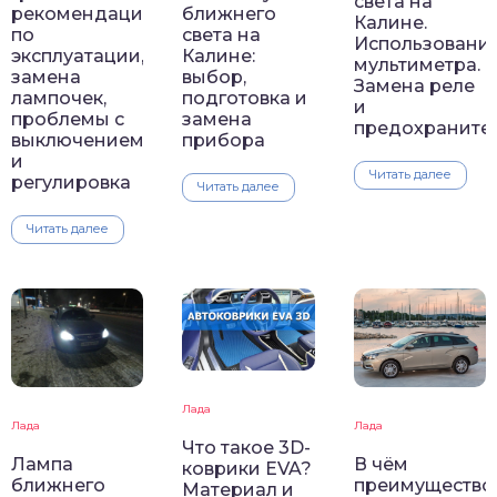
света на
рекомендации
ближнего
Калине.
по
света на
Использовани
эксплуатации,
Калине:
мультиметра.
замена
выбор,
Замена реле
лампочек,
подготовка и
и
проблемы с
замена
предохраните
выключением
прибора
и
Читать далее
регулировка
Читать далее
Читать далее
Лада
Лада
Лада
Что такое 3D-
Лампа
В чём
коврики EVA?
ближнего
преимущество
Материал и