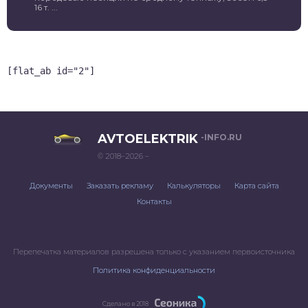
16 т. ...
[flat_ab id="2"]
AVTOELEKTRIK
-INFO.RU
© 2018–2026 –
Документы
Заказать рекламу
Калькуляторы
Карта сайта
Контакты
Перепечатка материалов разрешена только с указанием первоисточника
Политика конфиденциальности
Сделано в 2018