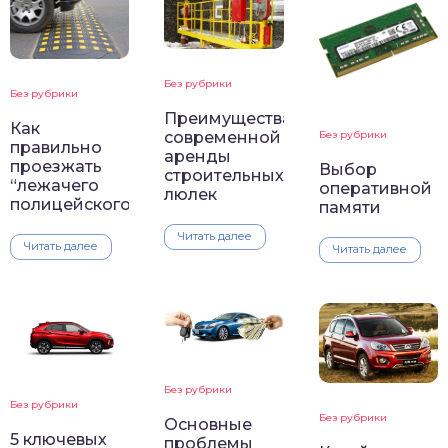
Без рубрики
Без рубрики
Преимущества
Как
современной
Без рубрики
правильно
аренды
проезжать
Выбор
строительных
“лежачего
оперативной
люлек
полицейского”
памяти
Читать далее
Читать далее
Читать далее
Без рубрики
Без рубрики
Без рубрики
Основные
5 ключевых
проблемы