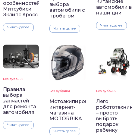
Китайские
особенностей
выбора
автомобили в
Митсубиси
автомобиля с
наши дни
Эклипс Кросс
пробегом
Читать далее
Читать далее
Читать далее
Без рубрики
Правила
Без рубрики
Без рубрики
выбора
запчастей
Мотоэкипировка
Лего
для ремонта
интернет-
робототехник
автомобиля
магазина
– просто
MOTORRIKA
выбрать
подарок
Читать далее
ребенку
Читать далее