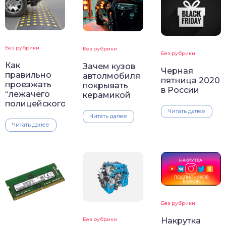
Без рубрики
Без рубрики
Без рубрики
Как
Зачем кузов
Черная
правильно
автолмобиля
пятница 2020
проезжать
покрывать
в России
“лежачего
керамикой
полицейского”
Читать далее
Читать далее
Читать далее
Без рубрики
Накрутка
Без рубрики