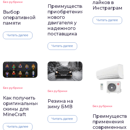
лайков в
Без рубрики
Преимущества
Инстраграм
приобретения
Выбор
нового
оперативной
Читать далее
двигателя у
памяти
надежного
поставщика
Читать далее
Читать далее
Без рубрики
Без рубрики
Как получить
Резина на
оригинальные
зиму БМВ
Без рубрики
скины для
MineCraft
Преимущества
Читать далее
применения
Читать далее
современных