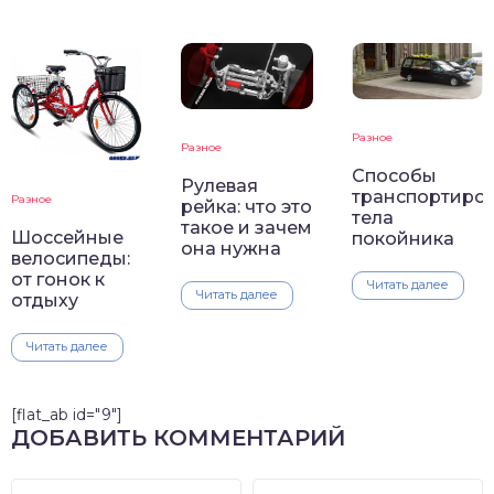
Разное
Разное
Способы
Рулевая
транспортиро
Разное
рейка: что это
тела
такое и зачем
Шоссейные
покойника
она нужна
велосипеды:
от гонок к
Читать далее
Читать далее
отдыху
Читать далее
[flat_ab id="9"]
ДОБАВИТЬ КОММЕНТАРИЙ