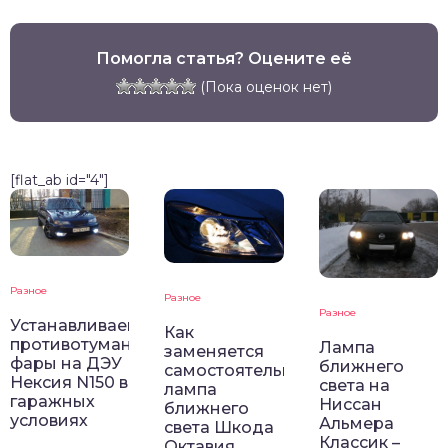
Помогла статья? Оцените её
(Пока оценок нет)
[flat_ab id="4"]
Разное
Разное
Разное
Устанавливаем
Как
противотуманные
Лампа
заменяется
фары на ДЭУ
ближнего
самостоятельно
Нексия N150 в
света на
лампа
гаражных
Ниссан
ближнего
условиях
Альмера
света Шкода
Классик –
Октавия