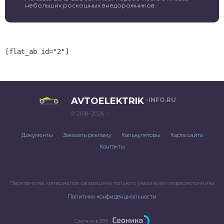
небольших роскошных внедорожников.
[flat_ab id="2"]
AVTOELEKTRIK
-INFO.RU
© 2018–2026 –
Документы
Заказать рекламу
Калькуляторы
Карта сайта
Контакты
Перепечатка материалов разрешена только с указанием первоисточника
Политика конфиденциальности
Сделано в 2018