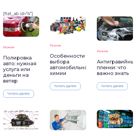
[flat_ab id="4"]
Разное
Разное
Разное
Особенности
Полировка
Антигравийны
выбора
авто: нужная
пленки: что
автомобильной
услуга или
важно знать
химии
деньги на
ветер
Читать далее
Читать далее
Читать далее