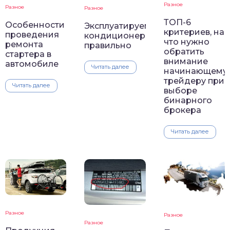
Разное
Разное
Разное
ТОП-6
Особенности
Эксплуатируем
критериев, на
проведения
кондиционер
что нужно
ремонта
правильно
обратить
стартера в
внимание
автомобиле
Читать далее
начинающему
трейдеру при
Читать далее
выборе
бинарного
брокера
Читать далее
Разное
Разное
Разное