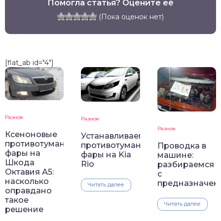
Помогла статья? Оцените её
(Пока оценок нет)
[flat_ab id="4"]
Разное
Разное
Разное
Ксеноновые
Устанавливаем
противотуманные
противотуманные
Проводка в
фары на
фары на Kia
машине:
Шкода
Rio
разбираемся
Октавия А5:
с
насколько
предназначен
Читать далее
оправдано
такое
Читать далее
решение