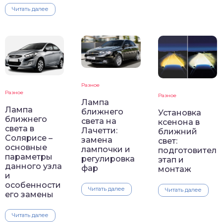
Читать далее
Разное
Разное
Разное
Лампа
Лампа
ближнего
Установка
ближнего
света на
ксенона в
света в
Лачетти:
ближний
Солярисе –
замена
свет:
основные
лампочки и
подготовител
параметры
регулировка
этап и
данного узла
фар
монтаж
и
особенности
Читать далее
Читать далее
его замены
Читать далее