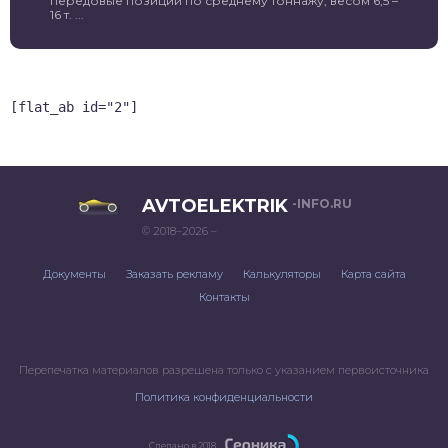
передовые позиции по среднему тоннажу, весом 6,5 –
16 т. ...
[flat_ab id="2"]
AVTOELEKTRIK
-INFO.RU
© 2018–2026 –
Документы
Заказать рекламу
Калькуляторы
Карта сайта
Контакты
Перепечатка материалов разрешена только с указанием первоисточника
Политика конфиденциальности
Сделано в 2018