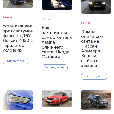
Разное
Разное
Разное
Устанавливаем
Как
противотуманные
Лампа
заменяется
фары на ДЭУ
ближнего
самостоятельно
Нексия N150 в
света на
лампа
гаражных
Ниссан
ближнего
условиях
Альмера
света Шкода
Классик –
Октавия
выбор и
Читать далее
замена
Читать далее
Читать далее