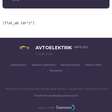
[flat_ab id="2"]
AVTOELEKTRIK
-INFO.RU
© 2018–2026 –
Документы
Заказать рекламу
Калькуляторы
Карта сайта
Контакты
Перепечатка материалов разрешена только с указанием первоисточника
Политика конфиденциальности
Сделано в 2018