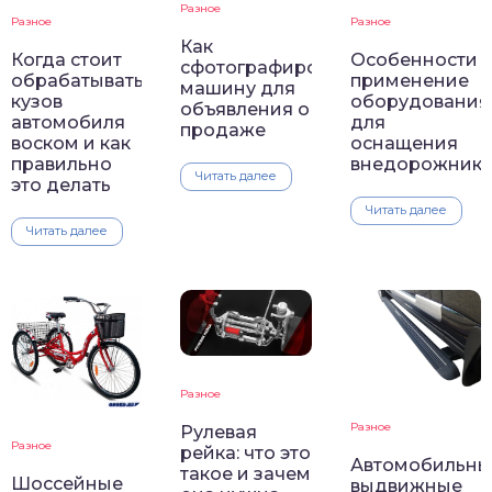
Разное
Разное
Разное
Как
Особенности
Когда стоит
сфотографировать
применение
обрабатывать
машину для
оборудования
кузов
объявления о
для
автомобиля
продаже
оснащения
воском и как
внедорожнико
правильно
Читать далее
это делать
Читать далее
Читать далее
Разное
Разное
Рулевая
Разное
рейка: что это
Автомобильны
такое и зачем
Шоссейные
выдвижные