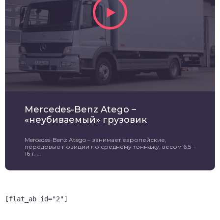
Mercedes-Benz Atego –
«неубиваемый» грузовик
Mercedes-Benz Atego – занимает европейские,
передовые позиции по среднему тоннажу, весом 6,5 –
16 т. ...
[flat_ab id="2"]