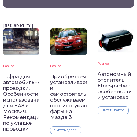
[flat_ab id="4"]
Разное
Разное
Разное
Автономный
Гофра для
Приобретаем,
отопитель
автомобильной
устанавливаем
Eberspacher:
проводки.
и
особенности
Особенности
самостоятельно
и установка
использования
обслуживаем
для ВАЗ и
противотуманные
Читать далее
Москвич.
фары на
Рекомендации
Мазда 3
по укладке
проводки
Читать далее