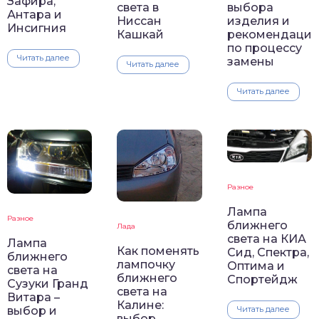
Зафира,
света в
выбора
Антара и
Ниссан
изделия и
Инсигния
Кашкай
рекомендаци
по процессу
Читать далее
замены
Читать далее
Читать далее
Разное
Лампа
Разное
ближнего
Лада
света на КИА
Лампа
Как поменять
Сид, Спектра,
ближнего
лампочку
Оптима и
света на
ближнего
Спортейдж
Сузуки Гранд
света на
Витара –
Калине:
выбор и
Читать далее
выбор,