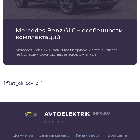
Mercedes-Benz GLC – особенности
комплектаций
Mercedes-Benz GLC занимает первое место в классе
небольших роскошных внедорожников.
[flat_ab id="2"]
AVTOELEKTRIK
-INFO.RU
© 2018–2026 –
Документы
Заказать рекламу
Калькуляторы
Карта сайта