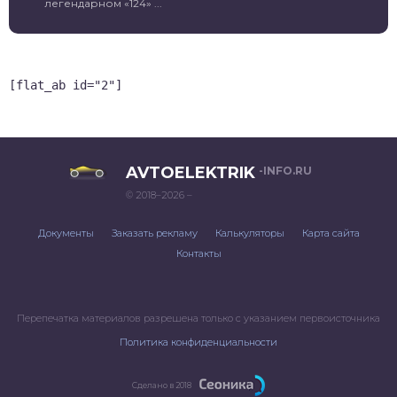
легендарном «124» ...
[flat_ab id="2"]
AVTOELEKTRIK
-INFO.RU
© 2018–2026 –
Документы
Заказать рекламу
Калькуляторы
Карта сайта
Контакты
Перепечатка материалов разрешена только с указанием первоисточника
Политика конфиденциальности
Сделано в 2018