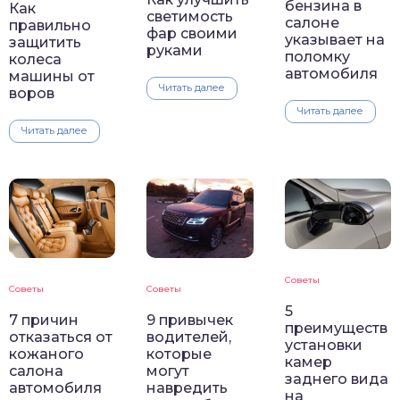
бензина в
Как
светимость
салоне
правильно
фар своими
указывает на
защитить
руками
поломку
колеса
автомобиля
машины от
Читать далее
воров
Читать далее
Читать далее
Советы
Советы
Советы
5
7 причин
9 привычек
преимуществ
отказаться от
водителей,
установки
кожаного
которые
камер
салона
могут
заднего вида
автомобиля
навредить
на