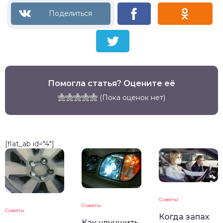
Помогла статья? Оцените её
(Пока оценок нет)
[flat_ab id="4"]
Советы
Советы
Советы
Когда запах
Как улучшить