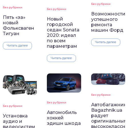
Без рубрики
Без рубрики
Без рубрики
Возможности
­Пять «за»
Новый
успешного
новый
городской
ремонта
Фольксваген
седан Sonata
машин Форд
Тигуан
2020: идеал
по всем
Читать далее
параметрам
Читать далее
Читать далее
Без рубрики
Без рубрики
Автобагажники
Без рубрики
Bagazhnik.ua
Автомобиль
радует
Установка
хоккей
оригинальным
аудио и
эдишн шкода
высококлассн
видеосистем